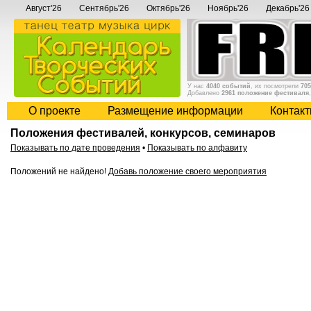
Август'26
Сентябрь'26
Октябрь'26
Ноябрь'26
Декабрь'26
У нас
4040 событий
, их посмотрели
705
Добавлено
2961 положение фестиваля
О проекте
Размещение информации
Контак
Положения фестивалей, конкурсов, семинаров
Показывать по дате проведения
•
Показывать по алфавиту
Положений не найдено!
Добавь положение своего мероприятия