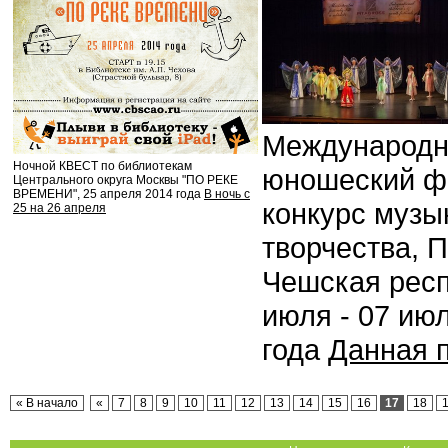
Международн
Ночной КВЕСТ по библиотекам
юношеский ф
Центрального округа Москвы "ПО РЕКЕ
ВРЕМЕНИ", 25 апреля 2014 года
В ночь с
конкурс музы
25 на 26 апреля
творчества, П
Чешская респ
июля - 07 ию
года
Данная 
« В начало
«
7
8
9
10
11
12
13
14
15
16
17
18