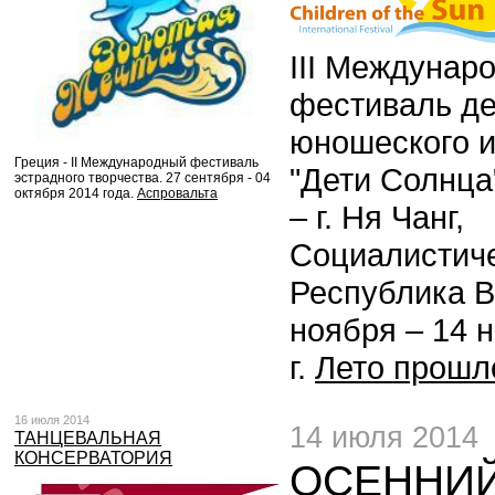
III Междунар
фестиваль де
юношеского и
Греция - II Международный фестиваль
"Дети Солнца"
эстрадного творчества. 27 сентября - 04
октября 2014 года.
Аспровальта
– г. Ня Чанг,
Социалистич
Республика В
ноября – 14 
г.
Лето прошл
16 июля 2014
14 июля 2014
ТАНЦЕВАЛЬНАЯ
КОНСЕРВАТОРИЯ
ОСЕННИ