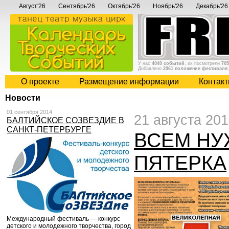
Август'26
Сентябрь'26
Октябрь'26
Ноябрь'26
Декабрь'26
У нас
4040 событий
, их посмотрели
705
Добавлено
2961 положение фестиваля
О проекте
Размещение информации
Контак
Новости
01 сентября 2014
21 августа 20
БАЛТИЙСКОЕ СОЗВЕЗДИЕ В
САНКТ-ПЕТЕРБУРГЕ
ВСЕМ НУ
ПЯТЕРКА
Международный фестиваль — конкурс
детского и молодежного творчества, город