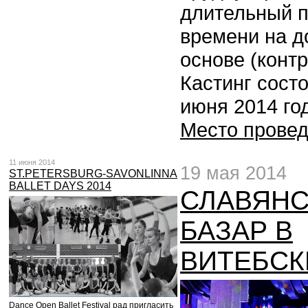
длительный 
времени на д
основе (контр
Кастинг сост
июня 2014 год
Место прове
11 июня 2014
19 мая 2014
ST.PETERSBURG-SAVONLINNA
BALLET DAYS 2014
СЛАВЯН
БАЗАР В
ВИТЕБСК
Dance Open Ballet Festival рад пригласить