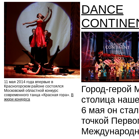
DANCE
CONTINE
11 мая 2014 года впервые в
Город-герой 
Красногорском районе состоялся
Московский областной конкурс
современного танца «Красная гора».
В
столица наше
жюри конкурса
6 мая он ста
точкой Перво
Международн