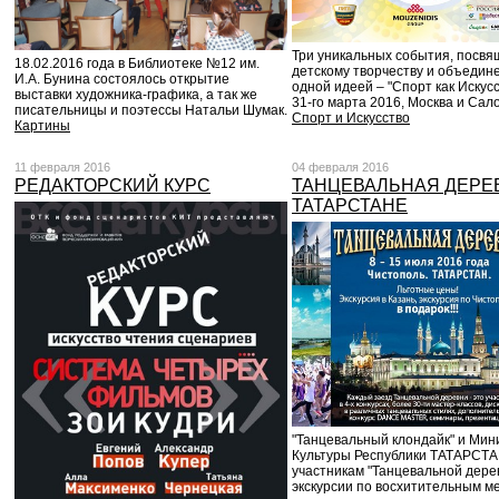
Три уникальных события, посв
18.02.2016 года в Библиотеке №12 им.
детскому творчеству и объедин
И.А. Бунина состоялось открытие
одной идеей – "Спорт как Искусс
выставки художника-графика, а так же
31-го марта 2016, Москва и Сал
писательницы и поэтессы Натальи Шумак.
Спорт и Искусство
Картины
11 февраля 2016
04 февраля 2016
РЕДАКТОРСКИЙ КУРС
ТАНЦЕВАЛЬНАЯ ДЕРЕ
ТАТАРСТАНЕ
"Танцевальный клондайк" и Мин
Культуры Республики ТАТАРСТА
участникам "Танцевальной дере
экскурсии по восхитительным ме