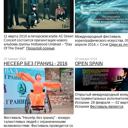
11 марта 2016 в питерском клубе A2 Green
Международный фестиваль
Сoncert состоится презентация нового
хореографического искусства, 0
альбома группы Hollywood Undead – "Day
апреля 2016, г. Сочи
Один из лу
Of The Dead".
Прошлой осенью
20 января 2016
20 января 2016
НЕСЕБР БЕЗ ГРАНИЦ - 2016
OPEN SPAIN
Открытый международный конк
инструментальных исполнителе
Испании. 28 февраля — 02 март
Испания
Фестиваль является
Фестиваль "Несебр без границ" - конкурс
талантливых людей с ограниченными
возможностями. Фестиваль проводится со