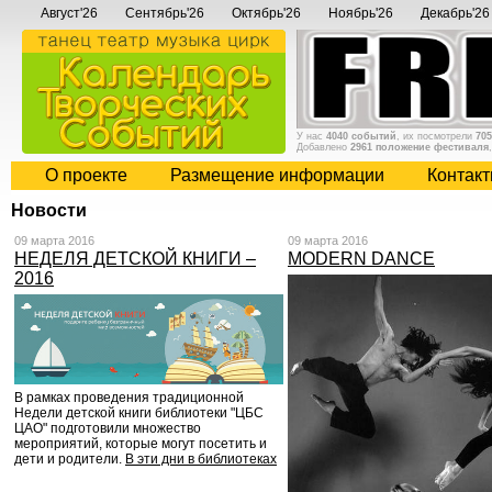
Август'26
Сентябрь'26
Октябрь'26
Ноябрь'26
Декабрь'26
У нас
4040 событий
, их посмотрели
705
Добавлено
2961 положение фестиваля
О проекте
Размещение информации
Контак
Новости
09 марта 2016
09 марта 2016
НЕДЕЛЯ ДЕТСКОЙ КНИГИ –
MODERN DANCE
2016
В рамках проведения традиционной
Недели детской книги библиотеки "ЦБС
ЦАО" подготовили множество
мероприятий, которые могут посетить и
дети и родители.
В эти дни в библиотеках