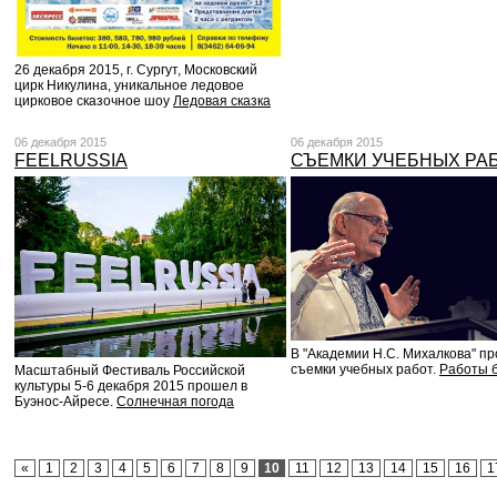
26 декабря 2015, г. Сургут, Московский
цирк Никулина, уникальное ледовое
цирковое сказочное шоу
Ледовая сказка
06 декабря 2015
06 декабря 2015
FEELRUSSIA
СЪЕМКИ УЧЕБНЫХ РА
В "Академии Н.С. Михалкова" п
съемки учебных работ.
Работы 
Масштабный Фестиваль Российской
культуры 5-6 декабря 2015 прошел в
Буэнос-Айресе.
Солнечная погода
«
1
2
3
4
5
6
7
8
9
10
11
12
13
14
15
16
1